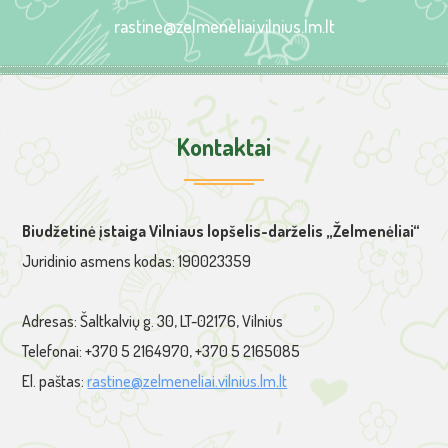
rastine@zelmeneliai.vilnius.lm.lt
Kontaktai
Biudžetinė įstaiga Vilniaus lopšelis-darželis „Želmenėliai“
Juridinio asmens kodas: 190023359
Adresas: Šaltkalvių g. 30, LT-02176, Vilnius
Telefonai: +370 5 2164970, +370 5 2165085
El. paštas:
rastine@zelmeneliai.vilnius.lm.lt