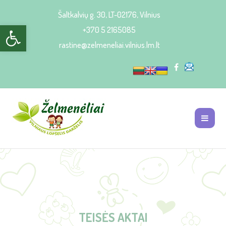
Šaltkalvių g. 30, LT-02176, Vilnius
Open toolbar
+370 5 2165085
rastine@zelmeneliai.vilnius.lm.lt
TEISĖS AKTAI