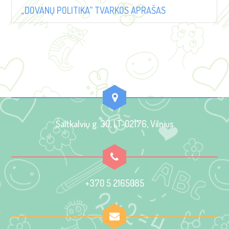
„DOVANŲ POLITIKA” TVARKOS APRAŠAS
Šaltkalvių g. 30, LT-02176, Vilnius
+370 5 2165085