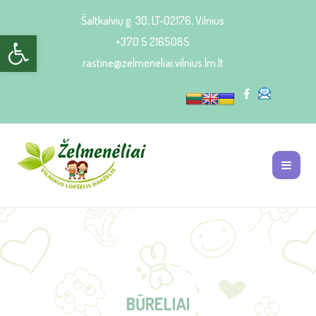
Šaltkalvių g. 30, LT-02176, Vilnius
Open toolbar
+370 5 2165085
rastine@zelmeneliai.vilnius.lm.lt
BŪRELIAI