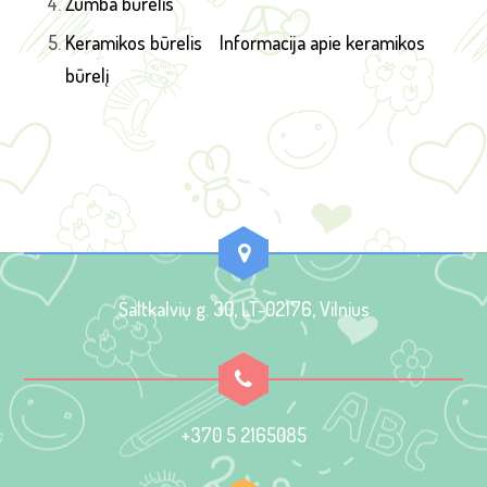
Zumba būrelis
Keramikos būrelis
Informacija apie keramikos
būrelį
Šaltkalvių g. 30, LT-02176, Vilnius
+370 5 2165085