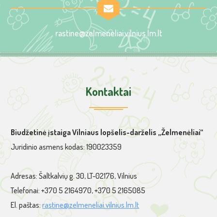
rastine@zelmeneliai.vilnius.lm.lt
Kontaktai
Biudžetinė įstaiga Vilniaus lopšelis-darželis „Želmenėliai“
Juridinio asmens kodas: 190023359
Adresas: Šaltkalvių g. 30, LT-02176, Vilnius
Telefonai: +370 5 2164970, +370 5 2165085
El. paštas:
rastine@zelmeneliai.vilnius.lm.lt