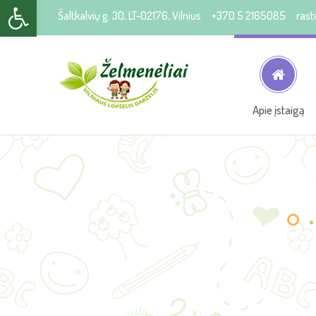
Open toolbar
Šaltkalvių g. 30, LT-02176, Vilnius
+370 5 2165085
rast
Apie įstaigą