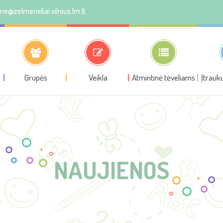
ine@zelmeneliai.vilnius.lm.lt
Grupės
Veikla
Atmintinė tėveliams
Įtrauk
NAUJIENOS