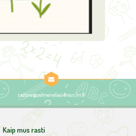
rastine@zelmeneliai.vilnius.lm.lt
Kaip mus rasti