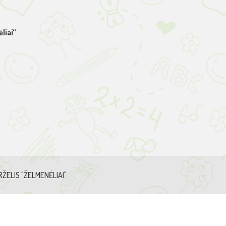
liai“
ŽELIS "ŽELMENĖLIAI".