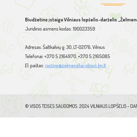
Biudžetinė įstaiga Vilniaus lopšelis-darželis „Želmenė
Juridinio asmens kodas: 190023359
Adresas: Šaltkalvių g. 30, LT-02176, Vilnius
Telefonai: +370 5 2164970, +370 5 2165085
El. paštas:
rastine@zelmeneliai.vilnius.lm.lt
© VISOS TEISĖS SAUGOMOS. 2024 VILNIAUS LOPŠELIS - DAR